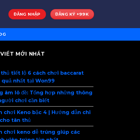
ĐĂNG NHẬP
ĐĂNG KÝ +99K
OG
 VIẾT MỚI NHẤT
thủ tiết lộ 6 cách chơi baccarat
u quả nhất tại Won99
g âm lô đề: Tổng hợp những thông
người chơi cần biết
h chơi Keno bậc 4 | Hướng dẫn chi
 cho tân thủ
h chơi keno dễ trúng giúp các
h viên trúng lớn nhất