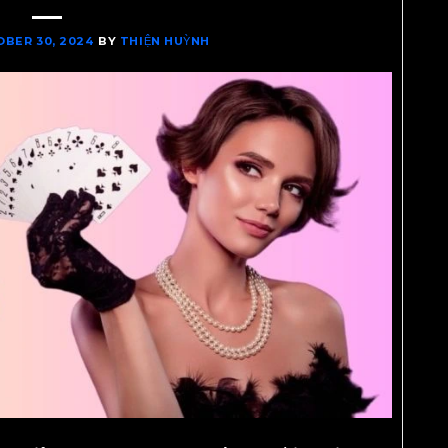
BER 30, 2024
BY
THIỆN HUỲNH