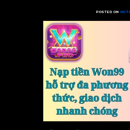
POSTED ON
OCTO