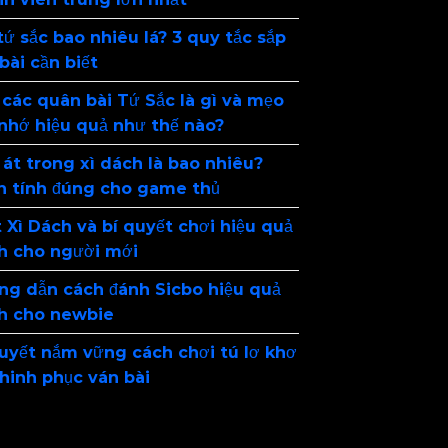
tứ sắc bao nhiêu lá? 3 quy tắc sắp
bài cần biết
các quân bài Tứ Sắc là gì và mẹo
 nhớ hiệu quả như thế nào?
át trong xì dách là bao nhiêu?
h tính đúng cho game thủ
 Xì Dách và bí quyết chơi hiệu quả
h cho người mới
ng dẫn cách đánh Sicbo hiệu quả
h cho newbie
quyết nắm vững cách chơi tú lơ khơ
hinh phục ván bài